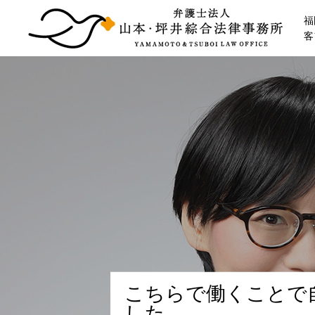
福
客
こ
ち
ら
で
働
く
こ
と
で
し
た