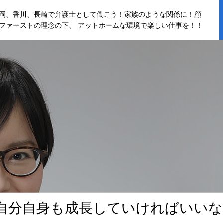
岡、香川、長崎で弁護士として働こう！家族のような関係に！顧
ファーストの理念の下、 アットホームな環境で楽しい仕事を！！
自
分
自
身
も
成
長
し
て
い
け
れ
ば
い
い
な