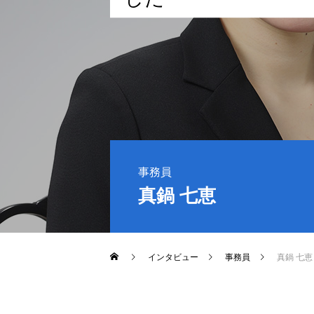
事務員
真鍋 七恵
インタビュー
事務員
真鍋 七恵