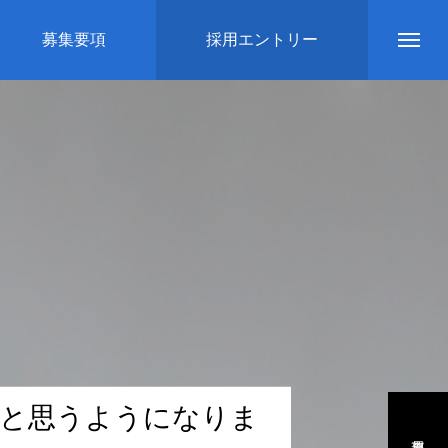
募集要項
採用エントリー
と
思
う
よ
う
に
な
り
ま