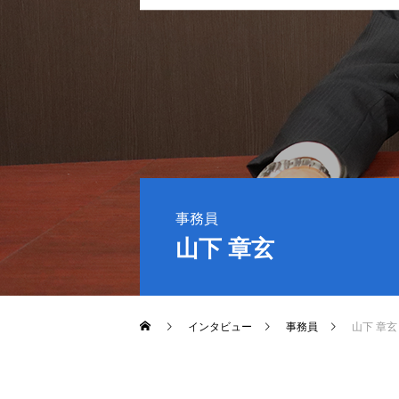
事務員
山下 章玄
インタビュー
事務員
山下 章玄