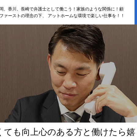
岡、香川、長崎で弁護士として働こう！家族のような関係に！顧
ファーストの理念の下、 アットホームな環境で楽しい仕事を！！
く
て
も
向
上
心
の
あ
る
方
と
働
け
た
ら
嬉