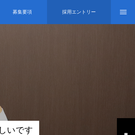
募集要項
採用エントリー
し
い
で
す