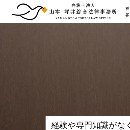
福
客
経
験
や
専
門
知
識
が
な